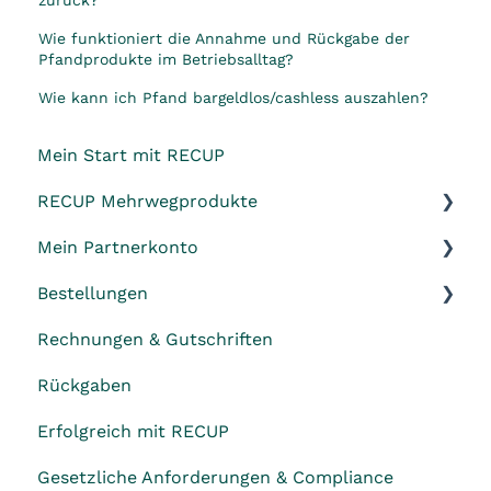
zurück?
Wie funktioniert die Annahme und Rückgabe der
Pfandprodukte im Betriebsalltag?
Wie kann ich Pfand bargeldlos/cashless auszahlen?
Mein Start mit RECUP
RECUP Mehrwegprodukte
Mein Partnerkonto
RECUP Becher & Deckel
Bestellungen
RECUP Bowls
Datenänderungen
Rechnungen & Gutschriften
RECUP Pizzabox
Versand und Lieferung
Rückgaben
Reinigung, Hygiene & Abnutzung
Erfolgreich mit RECUP
Gesetzliche Anforderungen & Compliance