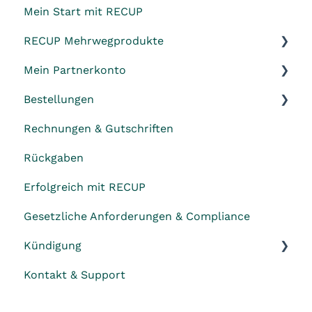
Mein Start mit RECUP
RECUP Mehrwegprodukte
Mein Partnerkonto
RECUP Becher & Deckel
Bestellungen
RECUP Bowls
Datenänderungen
Rechnungen & Gutschriften
RECUP Pizzabox
Versand und Lieferung
Rückgaben
Reinigung, Hygiene & Abnutzung
Erfolgreich mit RECUP
Gesetzliche Anforderungen & Compliance
Kündigung
Kontakt & Support
Außerordentliche Kündigung